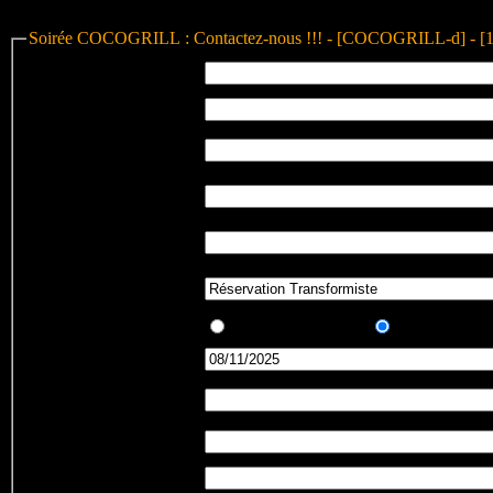
Soirée COCOGRILL : Contactez-nous !!! - [COCOGRILL-d] - [
Nom et prénom
:
eMail
:
Confirmation Adresse
:
eMail
Votre
téléphone
:
Votre
GSM
:
Message
:
Etes-vous
:
un
Nouveau
, ou un
habitué
du Co
Date
:
Réservation
:
au nom de
Nb
d'adultes
:
Nb
d'enfants
: