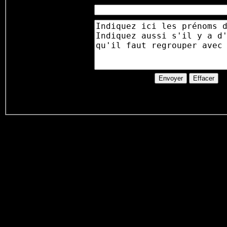
Nb d'enfants
bébés
:
Commentaire
:
sur la réservation