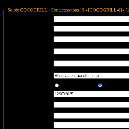
Soirée COCOGRILL : Contactez-nous !!! - [COCOGRILL-d] - [
Nom et prénom
:
eMail
:
Confirmation Adresse
:
eMail
Votre
téléphone
:
Votre
GSM
:
Message
:
Etes-vous
:
un
Nouveau
, ou un
habitué
du Co
Date
:
Réservation
:
au nom de
Nb
d'adultes
:
Nb
d'enfants
: