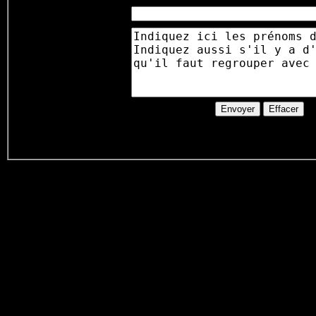
Nb d'enfants
bébés
:
Commentaire
:
sur la réservation