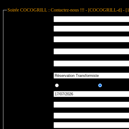
Soirée COCOGRILL : Contactez-nous !!! - [COCOGRILL-d] - [
Nom et prénom
:
eMail
:
Confirmation Adresse
:
eMail
Votre
téléphone
:
Votre
GSM
:
Message
:
Etes-vous
:
un
Nouveau
, ou un
habitué
du Co
Date
:
Réservation
:
au nom de
Nb
d'adultes
:
Nb
d'enfants
: