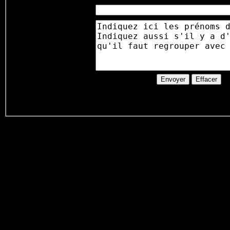
Nb d'enfants
bébés
:
Commentaire
:
sur la réservation