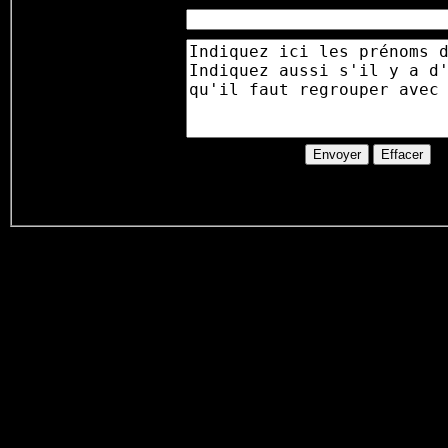
Nb d'enfants
bébés
:
Commentaire
:
sur la réservation