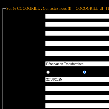
Soirée COCOGRILL : Contactez-nous !!! - [COCOGRILL-d] - [
Nom et prénom
:
eMail
:
Confirmation Adresse
:
eMail
Votre
téléphone
:
Votre
GSM
:
Message
:
Etes-vous
:
un
Nouveau
, ou un
habitué
du Co
Date
:
Réservation
:
au nom de
Nb
d'adultes
:
Nb
d'enfants
: